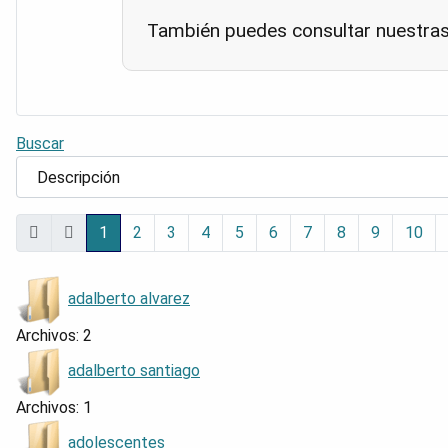
También puedes consultar nuestra
Buscar
1
2
3
4
5
6
7
8
9
10
adalberto alvarez
Archivos: 2
adalberto santiago
Archivos: 1
adolescentes